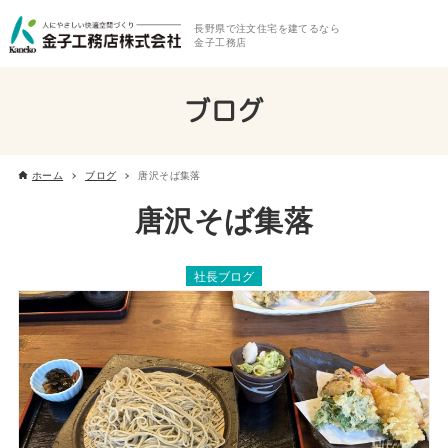
長野県で注文住宅を建てるなら
金子工務店
ブログ
ホーム
ブログ
唐沢そば集落
唐沢そば集落
社長ブログ