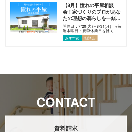
【8月】憧れの平屋相談
会！家づくりのプロがあな
たの理想の暮らしを一緒に
考えます！
開催日：7/28(火)～8/31(月) ※毎
週水曜日・夏季休業日を除く
おすすめ
相談会
CONTACT
資料請求