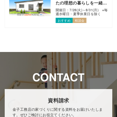
たの理想の暮らしを一緒に
考えます！
開催日：7/28(火)～8/31(月) ※毎
週水曜日・夏季休業日を除く
おすすめ
相談会
CONTACT
資料請求
金子工務店の家づくりに関する資料をお届けいたしま
す。ぜひご検討にお役立てください。