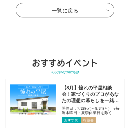
一覧に戻る
おすすめイベント
RECOMMEND
【8月】憧れの平屋相談
会！家づくりのプロがあな
たの理想の暮らしを一緒に
考えます！
開催日：7/28(火)～8/31(月) ※毎
週水曜日・夏季休業日を除く
おすすめ
相談会