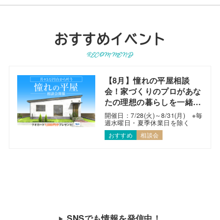
おすすめイベント
RECOMMEND
【8月】憧れの平屋相談
会！家づくりのプロがあな
たの理想の暮らしを一緒に
考えます！
開催日：7/28(火)～8/31(月) ※毎
週水曜日・夏季休業日を除く
おすすめ
相談会
SNSでも情報を発信中！