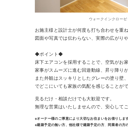
ウォークインクローゼ
お施主様と設計士が何度も打ち合わせを重
図面や写真では伝わらない、実際の広がり
◆ポイント◆
床下エアコンを採用することで、空気がお
家事がスムーズに進む回遊動線、昇り降り
また外観はスッキリとしたグレーの塗り壁
でどこにいても家族の気配を感じることが
見るだけ・相談だけでも大歓迎です。
無理な営業はいたしませんので、安心して
※オーナー様のご厚意により大切なお住まいをお借りしま
※建築予定の無い方、他社様で建築予定の方
、
同業者の
方