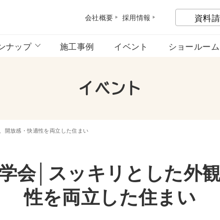
資料請
会社概
要
採用情
報
ンナップ
施工事例
イベント
ショールーム
イベント
、開放感・快適性を両立した住まい
学会│スッキリとした外
性を両立した住まい