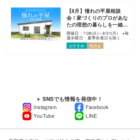
【8月】憧れの平屋相談
会！家づくりのプロがあな
たの理想の暮らしを一緒に
考えます！
開催日：7/28(火)～8/31(月) ※毎
週水曜日・夏季休業日を除く
おすすめ
相談会
SNSでも情報を発信中！
Instagram
Facebook
YouTube
LINE