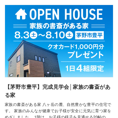
しては、9/7（土）の1日限定で諏訪ショールーム内展示品
の処分市を行います。 システムキッチン、ユニットバスな
どの設備が格安でお買い求めできます…
【茅野市豊平】完成見学会│家族の書斎があ
る家
家族の書斎がある家 八ヶ岳の麓、自然豊かな豊平の住宅で
す。 家族のみんなが健康でお子様が安全に元気に育つ家を
めざしました。 1階は、お子様の様子を見通せる20帖の