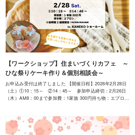
【ワークショップ】住まいづくりカフェ ～
ひな祭りケーキ作り＆個別相談会～
お申込み受付は終了しました 【開催日程】2026年2月28日
（土）①10：15～ ②14：45～ 参加申込締切：2月26日
（木）AM8：00まで参加費：1家族 300円持ち物：エプロン
※各時間2組様限定※1組につきどちらかの時間1回のお申込
みでお願いいたします。※お申込み多数の場合は抽選になり
ます。 参加人数やお子さまのご年齢などは、2/26（木）
以降で個…