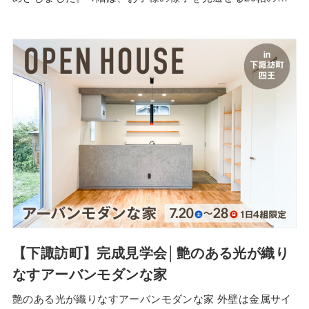
LDK、ファミリー用シューズクローク、おもちゃの片付け
収納 などお子様の成⻑を見守る設えです。 必要性が高まっ
ている「置き配」に対応できる外収納、リビング収納、サ
ニタリー収納、パントリー等 充実した…
【下諏訪町】完成見学会│艶のある光が織り
なすアーバンモダンな家
艶のある光が織りなすアーバンモダンな家 外壁は金属サイ