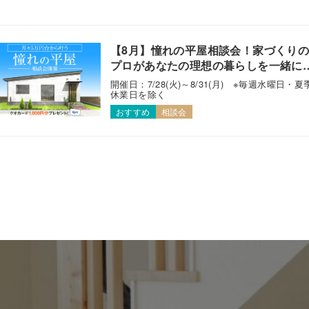
【8月】憧れの平屋相談会！家づくり
プロがあなたの理想の暮らしを一緒に
えます！
開催日：7/28(火)～8/31(月) ※毎週水曜日・夏
休業日を除く
おすすめ
相談会