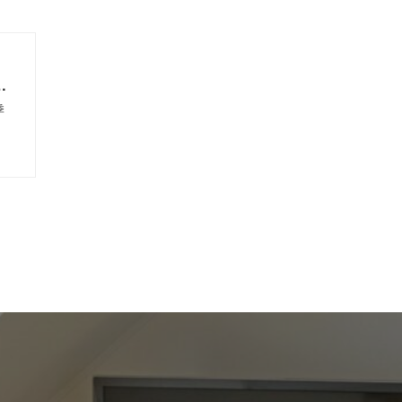
の
考
季