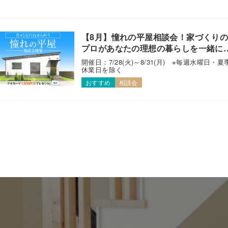
【8月】憧れの平屋相談会！家づくり
プロがあなたの理想の暮らしを一緒に
えます！
開催日：7/28(火)～8/31(月) ※毎週水曜日・夏
休業日を除く
おすすめ
相談会