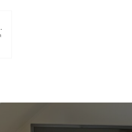
の
考
季