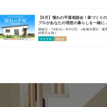
【8月】憧れの平屋相談会！家づくり
プロがあなたの理想の暮らしを一緒に
えます！
開催日：7/28(火)～8/31(月) ※毎週水曜日・夏
休業日を除く
おすすめ
相談会