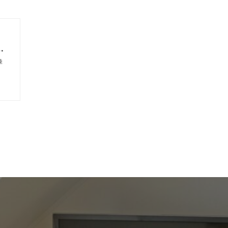
の
考
季