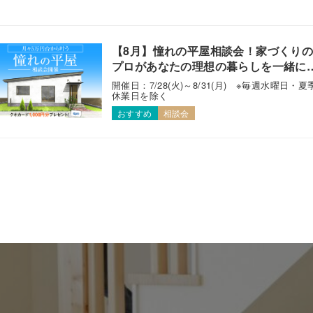
【8月】憧れの平屋相談会！家づくり
プロがあなたの理想の暮らしを一緒に
えます！
開催日：7/28(火)～8/31(月) ※毎週水曜日・夏
休業日を除く
おすすめ
相談会