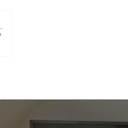
の
考
季