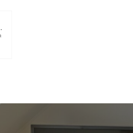
の
考
季