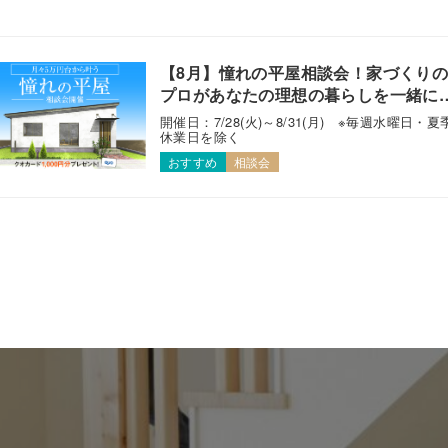
【8月】憧れの平屋相談会！家づくり
プロがあなたの理想の暮らしを一緒に
えます！
開催日：7/28(火)～8/31(月) ※毎週水曜日・夏
休業日を除く
おすすめ
相談会