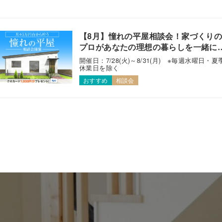
【8月】憧れの平屋相談会！家づくり
プロがあなたの理想の暮らしを一緒に
えます！
開催日：7/28(火)～8/31(月) ※毎週水曜日・夏
休業日を除く
おすすめ
相談会