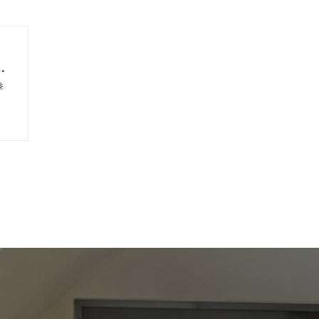
の
考
季