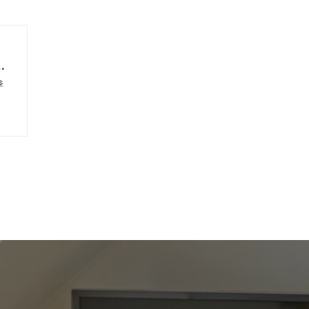
の
考
季