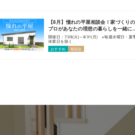
【8月】憧れの平屋相談会！家づくり
プロがあなたの理想の暮らしを一緒に
えます！
開催日：7/28(火)～8/31(月) ※毎週水曜日・夏
休業日を除く
おすすめ
相談会