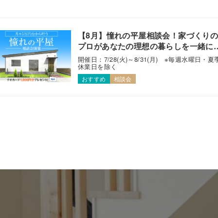
【8月】憧れの平屋相談会！家づくり
プロがあなたの理想の暮らしを一緒に
えます！
開催日：7/28(火)～8/31(月) ※毎週水曜日・夏
休業日を除く
おすすめ
相談会