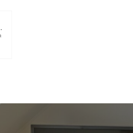
の
考
季