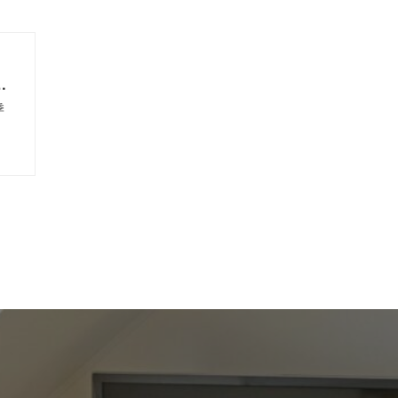
の
考
季