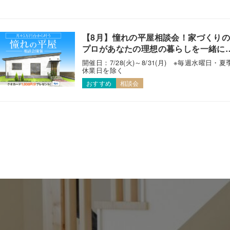
【8月】憧れの平屋相談会！家づくり
プロがあなたの理想の暮らしを一緒に
えます！
開催日：7/28(火)～8/31(月) ※毎週水曜日・夏
休業日を除く
おすすめ
相談会