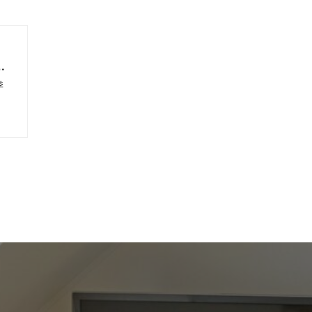
の
考
季