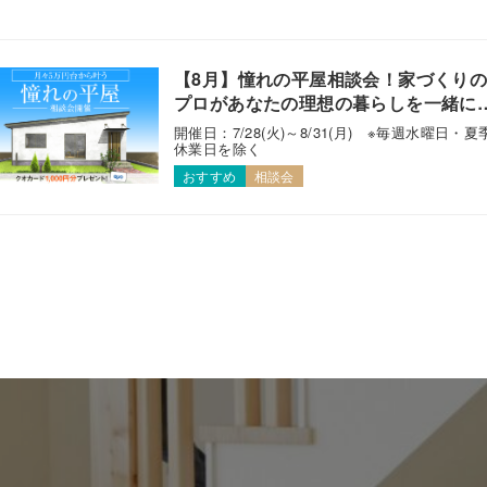
【8月】憧れの平屋相談会！家づくり
プロがあなたの理想の暮らしを一緒に
えます！
開催日：7/28(火)～8/31(月) ※毎週水曜日・夏
休業日を除く
おすすめ
相談会