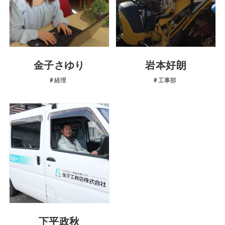
金子さゆり
岩本好朗
経理
工事部
下平政秋