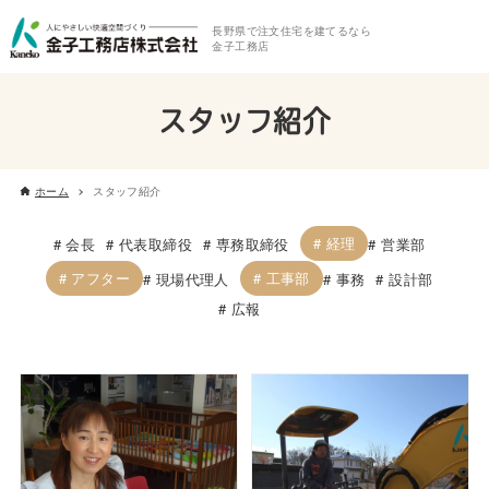
長野県で注文住宅を建てるなら
金子工務店
スタッフ紹介
ホーム
スタッフ紹介
経理
会長
代表取締役
専務取締役
営業部
アフター
工事部
現場代理人
事務
設計部
広報