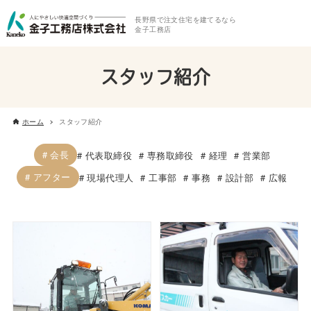
長野県で注文住宅を建てるなら
金子工務店
スタッフ紹介
ホーム
スタッフ紹介
会長
代表取締役
専務取締役
経理
営業部
アフター
現場代理人
工事部
事務
設計部
広報