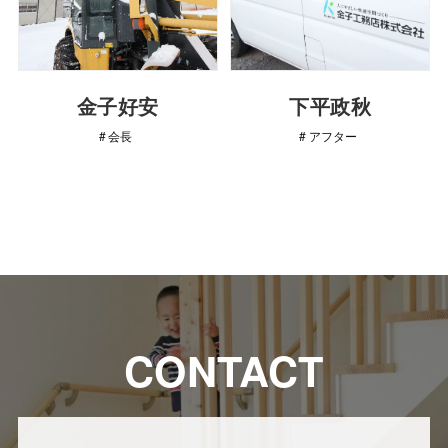
金子好安
下平政秋
会長
アフター
CONTACT