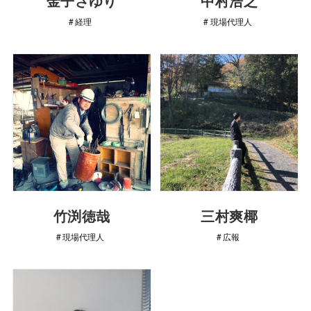
金子さゆり
中村浩之
経理
現場代理人
竹渕徳哉
三村爽椰
現場代理人
広報