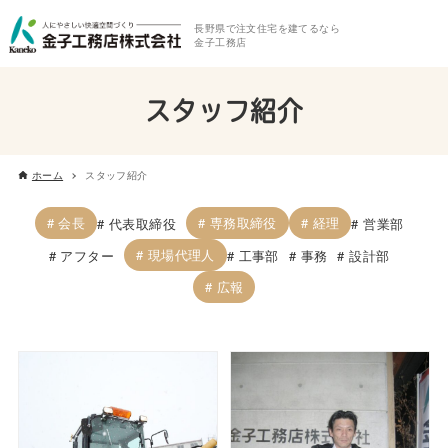
長野県で注文住宅を建てるなら
金子工務店
スタッフ紹介
ホーム
スタッフ紹介
会長
専務取締役
経理
代表取締役
営業部
現場代理人
アフター
工事部
事務
設計部
広報