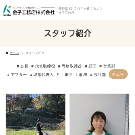
長野県で注文住宅を建てるなら
金子工務店
スタッフ紹介
ホーム
スタッフ紹介
会長
代表取締役
専務取締役
経理
営業部
広報
アフター
現場代理人
工事部
事務
設計部