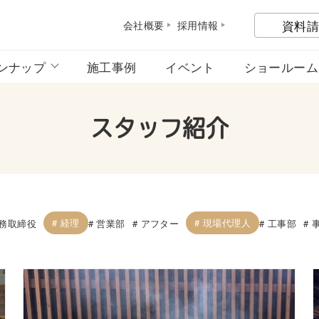
資料請
会社概
要
採用情
報
ンナップ
施工事例
イベント
ショールーム
スタッフ紹介
経理
現場代理人
務取締役
営業部
アフター
工事部