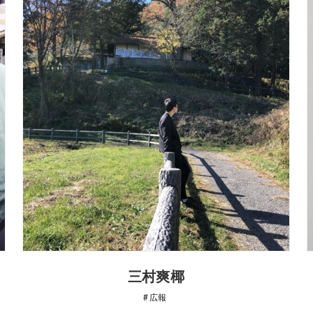
三村爽椰
広報