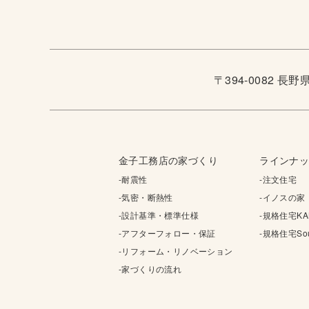
〒394-0082 長
金子工務店の家づくり
ラインナ
-耐震性
-注文住宅
-気密・断熱性
-イノスの家
-設計基準・標準仕様
-規格住宅KA
-アフターフォロー・保証
-規格住宅Sou
-リフォーム・リノベーション
-家づくりの流れ