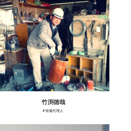
竹渕徳哉
現場代理人