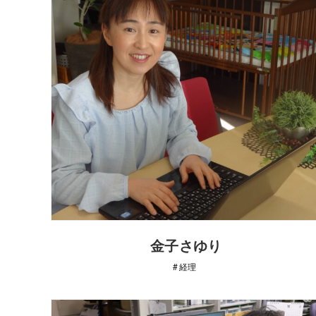
金子さゆり
経理