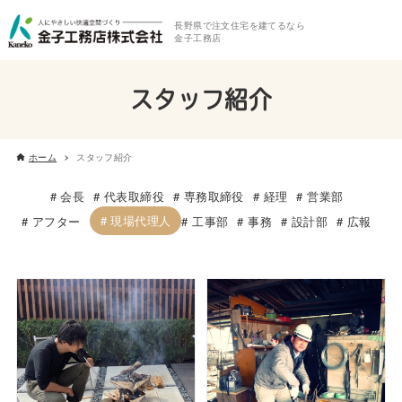
長野県で注文住宅を建てるなら
金子工務店
スタッフ紹介
ホーム
スタッフ紹介
会長
代表取締役
専務取締役
経理
営業部
現場代理人
アフター
工事部
事務
設計部
広報