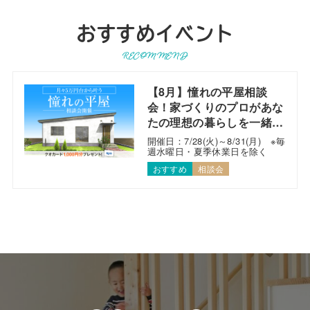
おすすめイベント
RECOMMEND
【8月】憧れの平屋相談
会！家づくりのプロがあな
たの理想の暮らしを一緒に
考えます！
開催日：7/28(火)～8/31(月) ※毎
週水曜日・夏季休業日を除く
おすすめ
相談会