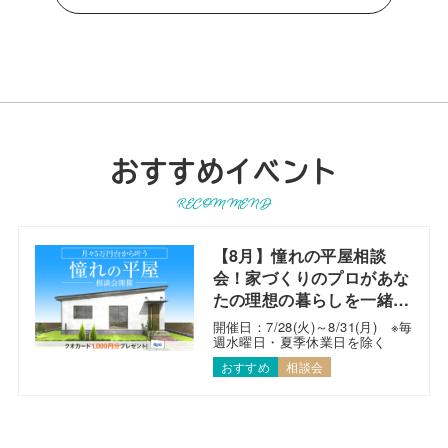
おすすめイベント
RECOMMEND
【8月】憧れの平屋相談
会！家づくりのプロがあな
たの理想の暮らしを一緒に
考えます！
開催日：7/28(火)～8/31(月) ※毎
週水曜日・夏季休業日を除く
おすすめ
相談会