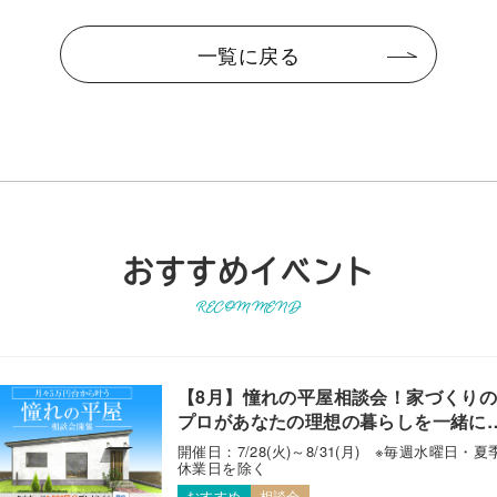
一覧に戻る
おすすめイベント
RECOMMEND
【8月】憧れの平屋相談会！家づくり
プロがあなたの理想の暮らしを一緒に
えます！
開催日：7/28(火)～8/31(月) ※毎週水曜日・夏
休業日を除く
おすすめ
相談会