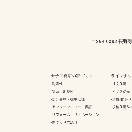
〒394-0082 長
金子工務店の家づくり
ラインナ
-耐震性
-注文住宅
-気密・断熱性
-イノスの家
-設計基準・標準仕様
-規格住宅KA
-アフターフォロー・保証
-規格住宅Sou
-リフォーム・リノベーション
-家づくりの流れ