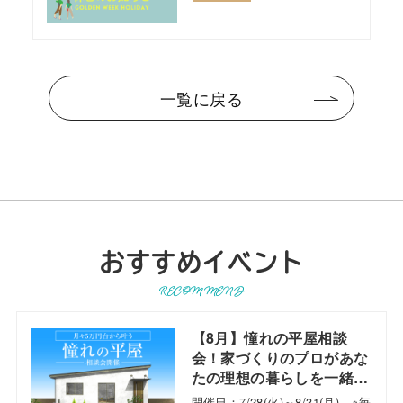
一覧に戻る
おすすめイベント
RECOMMEND
【8月】憧れの平屋相談
会！家づくりのプロがあな
たの理想の暮らしを一緒に
考えます！
開催日：7/28(火)～8/31(月) ※毎