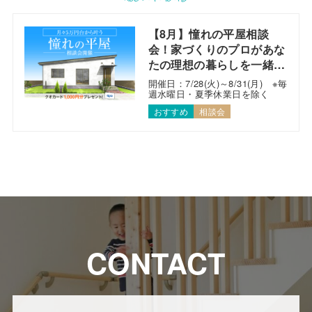
【8月】憧れの平屋相談
会！家づくりのプロがあな
たの理想の暮らしを一緒に
考えます！
開催日：7/28(火)～8/31(月) ※毎
週水曜日・夏季休業日を除く
おすすめ
相談会
CONTACT