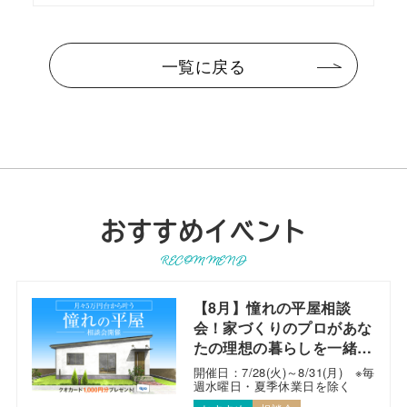
一覧に戻る
おすすめイベント
RECOMMEND
【8月】憧れの平屋相談
会！家づくりのプロがあな
たの理想の暮らしを一緒に
考えます！
開催日：7/28(火)～8/31(月) ※毎
週水曜日・夏季休業日を除く