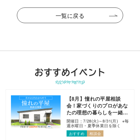
一覧に戻る
おすすめイベント
RECOMMEND
【8月】憧れの平屋相談
会！家づくりのプロがあな
たの理想の暮らしを一緒に
考えます！
開催日：7/28(火)～8/31(月) ※毎
週水曜日・夏季休業日を除く
おすすめ
相談会