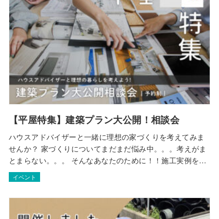
【平屋特集】建築プラン大公開！相談会
ハウスアドバイザーと一緒に理想の家づくりを考えてみま
せんか？ 家づくりについてまだまだ悩み中。。。考えがま
とまらない。。。 そんなあなたのために！！施工実例を参
考にしながら、経験豊富なハウスアドバイザーと気軽にお
イベント
話しできる相談会を＜1日3組限定＞で開催します！あなた
だけの理想の家づくりのイメージをカタチにしませんか？
相談料は無料です！ 日程│9月／16日(土…