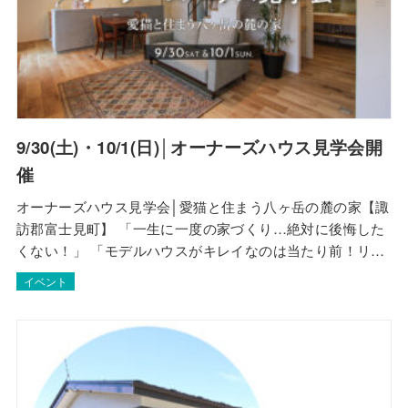
9/30(土)・10/1(日)│オーナーズハウス見学会開
催
オーナーズハウス見学会│愛猫と住まう八ヶ岳の麓の家【諏
訪郡富士見町】 「一生に一度の家づくり…絶対に後悔した
くない！」 「モデルハウスがキレイなのは当たり前！リア
ルな暮らしを知りたい！」 そんなときは… 『オーナーズハ
イベント
ウス見学会』がおススメです！！ オーナーズハウス見学会
とは金子工務店で実際に家を建てたオーナー様の住まいを
お借りして開催する見学会です。 家づ…