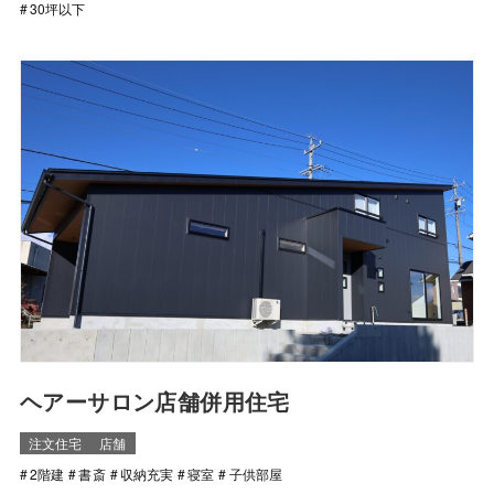
30坪以下
ヘアーサロン店舗併用住宅
注文住宅
店舗
2階建
書斎
収納充実
寝室
子供部屋