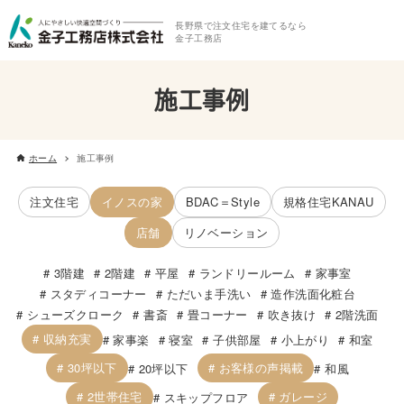
長野県で注文住宅を建てるなら
金子工務店
施工事例
ホーム
施工事例
注文住宅
イノスの家
BDAC＝Style
規格住宅KANAU
店舗
リノベーション
3階建
2階建
平屋
ランドリールーム
家事室
スタディコーナー
ただいま手洗い
造作洗面化粧台
シューズクローク
書斎
畳コーナー
吹き抜け
2階洗面
収納充実
家事楽
寝室
子供部屋
小上がり
和室
30坪以下
お客様の声掲載
20坪以下
和風
2世帯住宅
ガレージ
スキップフロア