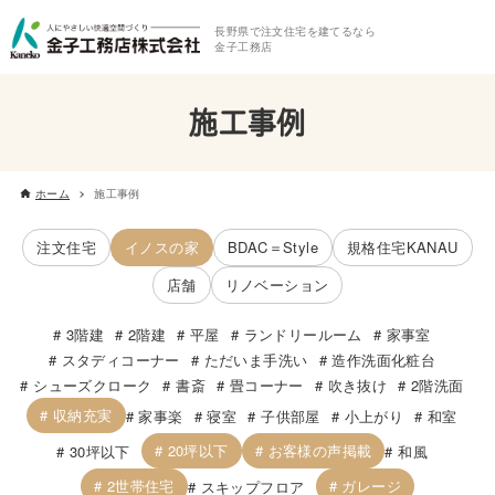
長野県で注文住宅を建てるなら
金子工務店
施工事例
ホーム
施工事例
注文住宅
イノスの家
BDAC＝Style
規格住宅KANAU
店舗
リノベーション
3階建
2階建
平屋
ランドリールーム
家事室
スタディコーナー
ただいま手洗い
造作洗面化粧台
シューズクローク
書斎
畳コーナー
吹き抜け
2階洗面
収納充実
家事楽
寝室
子供部屋
小上がり
和室
20坪以下
お客様の声掲載
30坪以下
和風
2世帯住宅
ガレージ
スキップフロア