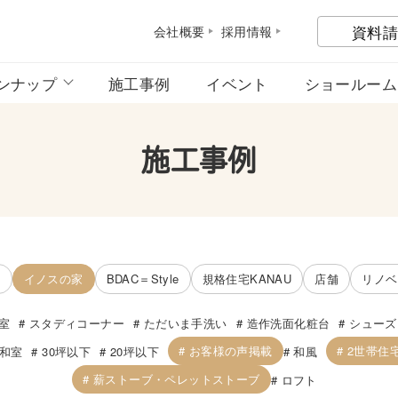
資料請
会社概
要
採用情
報
ンナップ
施工事例
イベント
ショールーム
施工事例
宅
イノスの家
BDAC＝Style
規格住宅KANAU
店舗
リノベ
室
スタディコーナー
ただいま手洗い
造作洗面化粧台
シューズ
お客様の声掲載
2世帯住
和室
30坪以下
20坪以下
和風
薪ストーブ・ペレットストーブ
ロフト