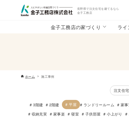
長野県で注文住宅を建てるなら
金子工務店
金子工務店の家づくり
ライ
ホーム
施工事例
注文住
平屋
3階建
2階建
ランドリールーム
家事
収納充実
家事楽
寝室
子供部屋
小上がり