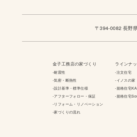
〒394-0082 長
金子工務店の家づくり
ラインナ
-耐震性
-注文住宅
-気密・断熱性
-イノスの家
-設計基準・標準仕様
-規格住宅KA
-アフターフォロー・保証
-規格住宅Sou
-リフォーム・リノベーション
-家づくりの流れ