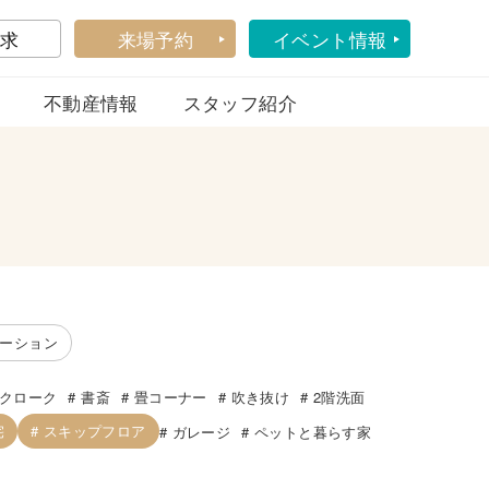
求
来場予約
イベント情報
不動産情報
スタッフ紹介
ーション
クローク
書斎
畳コーナー
吹き抜け
2階洗面
宅
スキップフロア
ガレージ
ペットと暮らす家