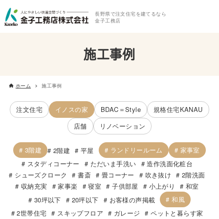
長野県で注文住宅を建てるなら
金子工務店
施工事例
ホーム
施工事例
注文住宅
イノスの家
BDAC＝Style
規格住宅KANAU
店舗
リノベーション
3階建
ランドリールーム
家事室
2階建
平屋
スタディコーナー
ただいま手洗い
造作洗面化粧台
シューズクローク
書斎
畳コーナー
吹き抜け
2階洗面
収納充実
家事楽
寝室
子供部屋
小上がり
和室
和風
30坪以下
20坪以下
お客様の声掲載
2世帯住宅
スキップフロア
ガレージ
ペットと暮らす家