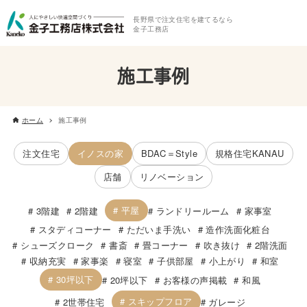
長野県で注文住宅を建てるなら
金子工務店
施工事例
ホーム
施工事例
注文住宅
イノスの家
BDAC＝Style
規格住宅KANAU
店舗
リノベーション
平屋
3階建
2階建
ランドリールーム
家事室
スタディコーナー
ただいま手洗い
造作洗面化粧台
シューズクローク
書斎
畳コーナー
吹き抜け
2階洗面
収納充実
家事楽
寝室
子供部屋
小上がり
和室
30坪以下
20坪以下
お客様の声掲載
和風
スキップフロア
2世帯住宅
ガレージ