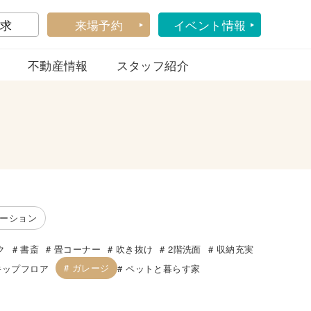
求
来場予約
イベント情報
不動産情報
スタッフ紹介
ーション
ク
書斎
畳コーナー
吹き抜け
2階洗面
収納充実
ガレージ
キップフロア
ペットと暮らす家