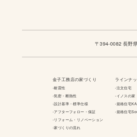
〒394-0082 長
金子工務店の家づくり
ラインナ
-耐震性
-注文住宅
-気密・断熱性
-イノスの家
-設計基準・標準仕様
-規格住宅KA
-アフターフォロー・保証
-規格住宅Sou
-リフォーム・リノベーション
-家づくりの流れ