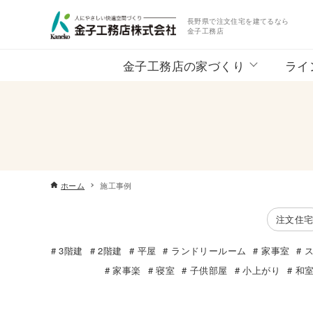
長野県で注文住宅を建てるなら
金子工務店
金子工務店の家づくり
ライ
ホーム
施工事例
注文住
3階建
2階建
平屋
ランドリールーム
家事室
家事楽
寝室
子供部屋
小上がり
和