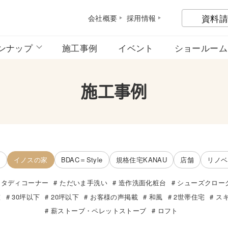
資料請
会社概
要
採用情
報
ンナップ
施工事例
イベント
ショールーム
施工事例
宅
イノスの家
BDAC＝Style
規格住宅KANAU
店舗
リノベ
スタディコーナー
ただいま手洗い
造作洗面化粧台
シューズクロー
室
30坪以下
20坪以下
お客様の声掲載
和風
2世帯住宅
ス
薪ストーブ・ペレットストーブ
ロフト