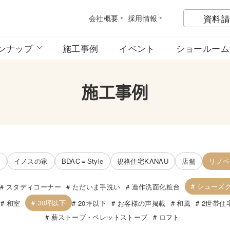
資料請
会社概
要
採用情
報
ンナップ
施工事例
イベント
ショールーム
施工事例
宅
イノスの家
BDAC＝Style
規格住宅KANAU
店舗
リノベ
シューズ
スタディコーナー
ただいま手洗い
造作洗面化粧台
30坪以下
和室
20坪以下
お客様の声掲載
和風
2世帯住
薪ストーブ・ペレットストーブ
ロフト