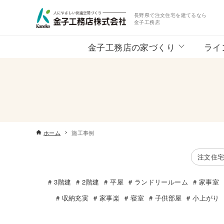
長野県で注文住宅を建てるなら
金子工務店
金子工務店の家づくり
ライ
ホーム
施工事例
注文住
3階建
2階建
平屋
ランドリールーム
家事室
収納充実
家事楽
寝室
子供部屋
小上がり