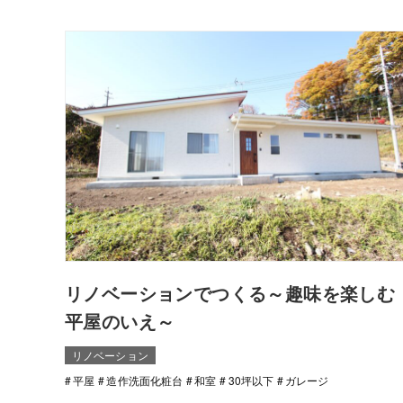
リノベーションでつくる～趣味を楽しむ
平屋のいえ～
リノベーション
平屋
造作洗面化粧台
和室
30坪以下
ガレージ