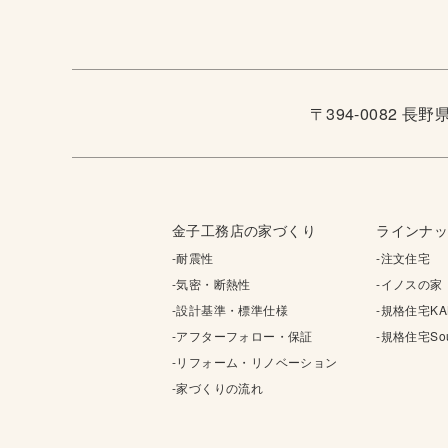
〒394-0082 長
金子工務店の家づくり
ラインナ
-耐震性
-注文住宅
-気密・断熱性
-イノスの家
-設計基準・標準仕様
-規格住宅KA
-アフターフォロー・保証
-規格住宅Sou
-リフォーム・リノベーション
-家づくりの流れ