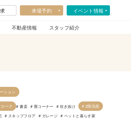
求
来場予約
イベント情報
不動産情報
スタッフ紹介
ーション
クローク
2階洗面
書斎
畳コーナー
吹き抜け
宅
スキップフロア
ガレージ
ペットと暮らす家