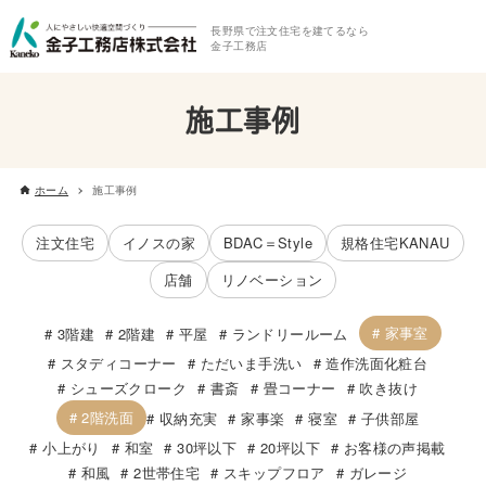
長野県で注文住宅を建てるなら
金子工務店
施工事例
ホーム
施工事例
注文住宅
イノスの家
BDAC＝Style
規格住宅KANAU
店舗
リノベーション
家事室
3階建
2階建
平屋
ランドリールーム
スタディコーナー
ただいま手洗い
造作洗面化粧台
シューズクローク
書斎
畳コーナー
吹き抜け
2階洗面
収納充実
家事楽
寝室
子供部屋
小上がり
和室
30坪以下
20坪以下
お客様の声掲載
和風
2世帯住宅
スキップフロア
ガレージ