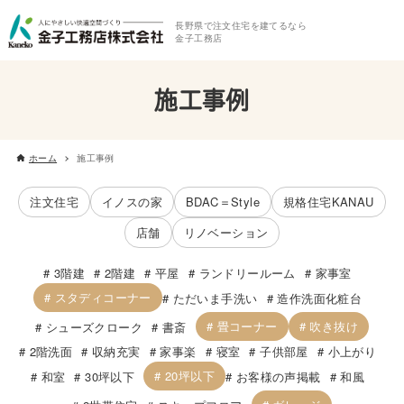
長野県で注文住宅を建てるなら
金子工務店
施工事例
ホーム
施工事例
注文住宅
イノスの家
BDAC＝Style
規格住宅KANAU
店舗
リノベーション
3階建
2階建
平屋
ランドリールーム
家事室
スタディコーナー
ただいま手洗い
造作洗面化粧台
畳コーナー
吹き抜け
シューズクローク
書斎
2階洗面
収納充実
家事楽
寝室
子供部屋
小上がり
20坪以下
和室
30坪以下
お客様の声掲載
和風