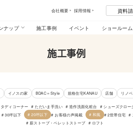
資料請
会社概
要
採用情
報
ンナップ
施工事例
イベント
ショールーム
施工事例
宅
イノスの家
BDAC＝Style
規格住宅KANAU
店舗
リノベ
スタディコーナー
ただいま手洗い
造作洗面化粧台
シューズクロー
20坪以下
和風
30坪以下
お客様の声掲載
2世帯住宅
薪ストーブ・ペレットストーブ
ロフト