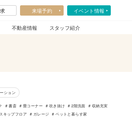
求
来場予約
イベント情報
不動産情報
スタッフ紹介
ーション
ク
書斎
畳コーナー
吹き抜け
2階洗面
収納充実
スキップフロア
ガレージ
ペットと暮らす家