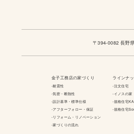
〒394-0082 長
金子工務店の家づくり
ラインナ
-耐震性
-注文住宅
-気密・断熱性
-イノスの家
-設計基準・標準仕様
-規格住宅KA
-アフターフォロー・保証
-規格住宅Sou
-リフォーム・リノベーション
-家づくりの流れ