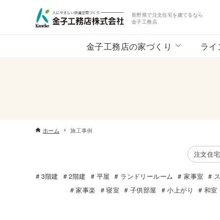
長野県で注文住宅を建てるなら
金子工務店
金子工務店の家づくり
ライ
ホーム
施工事例
注文住
3階建
2階建
平屋
ランドリールーム
家事室
家事楽
寝室
子供部屋
小上がり
和室