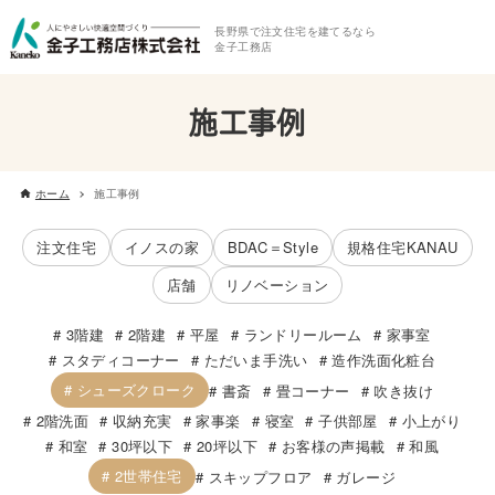
長野県で注文住宅を建てるなら
金子工務店
施工事例
ホーム
施工事例
注文住宅
イノスの家
BDAC＝Style
規格住宅KANAU
店舗
リノベーション
3階建
2階建
平屋
ランドリールーム
家事室
スタディコーナー
ただいま手洗い
造作洗面化粧台
シューズクローク
書斎
畳コーナー
吹き抜け
2階洗面
収納充実
家事楽
寝室
子供部屋
小上がり
和室
30坪以下
20坪以下
お客様の声掲載
和風
2世帯住宅
スキップフロア
ガレージ