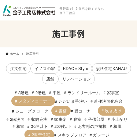
長野県で注文住宅を建てるなら
金子工務店
施工事例
ホーム
施工事例
注文住宅
イノスの家
BDAC＝Style
規格住宅KANAU
店舗
リノベーション
3階建
2階建
平屋
ランドリールーム
家事室
スタディコーナー
ただいま手洗い
造作洗面化粧台
書斎
吹き抜け
シューズクローク
畳コーナー
2階洗面
収納充実
家事楽
寝室
子供部屋
小上がり
和室
30坪以下
20坪以下
お客様の声掲載
和風
2世帯住宅
スキップフロア
ガレージ