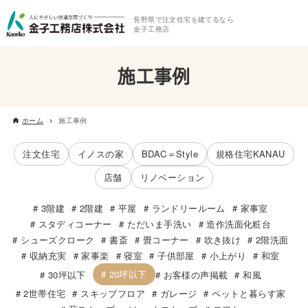
長野県で注文住宅を建てるなら
金子工務店
施工事例
ホーム
施工事例
注文住宅
イノスの家
BDAC＝Style
規格住宅KANAU
店舗
リノベーション
3階建
2階建
平屋
ランドリールーム
家事室
スタディコーナー
ただいま手洗い
造作洗面化粧台
シューズクローク
書斎
畳コーナー
吹き抜け
2階洗面
収納充実
家事楽
寝室
子供部屋
小上がり
和室
20坪以下
30坪以下
お客様の声掲載
和風
2世帯住宅
スキップフロア
ガレージ
ペットと暮らす家