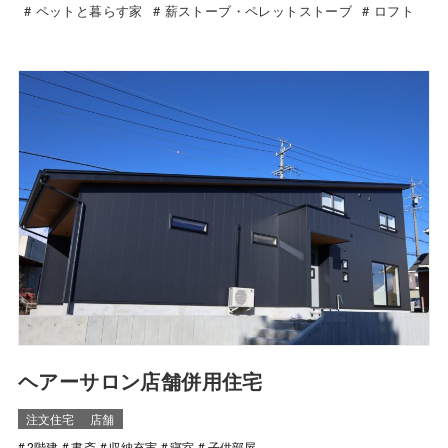
ペットと暮らす家
薪ストーブ・ペレットストーブ
ロフト
ヘアーサロン店舗併用住宅
注文住宅
店舗
2階建
書斎
収納充実
寝室
子供部屋