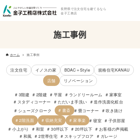
長野県で注文住宅を建てるなら
金子工務店
施工事例
ホーム
施工事例
注文住宅
イノスの家
BDAC＝Style
規格住宅KANAU
店舗
リノベーション
3階建
2階建
平屋
ランドリールーム
家事室
スタディコーナー
ただいま手洗い
造作洗面化粧台
書斎
シューズクローク
畳コーナー
吹き抜け
2階洗面
収納充実
家事楽
寝室
子供部屋
小上がり
和室
30坪以下
20坪以下
お客様の声掲載
和風
2世帯住宅
スキップフロア
ガレージ