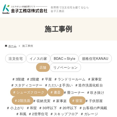
長野県で注文住宅を建てるなら
金子工務店
施工事例
ホーム
施工事例
注文住宅
イノスの家
BDAC＝Style
規格住宅KANAU
店舗
リノベーション
3階建
2階建
平屋
ランドリールーム
家事室
スタディコーナー
ただいま手洗い
造作洗面化粧台
シューズクローク
書斎
畳コーナー
吹き抜け
2階洗面
寝室
収納充実
家事楽
子供部屋
小上がり
和室
30坪以下
20坪以下
お客様の声掲載
和風
2世帯住宅
スキップフロア
ガレージ