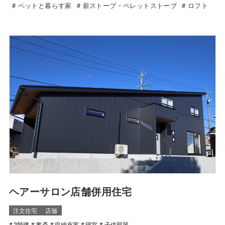
ペットと暮らす家
薪ストーブ・ペレットストーブ
ロフト
ヘアーサロン店舗併用住宅
注文住宅
店舗
2階建
書斎
収納充実
寝室
子供部屋