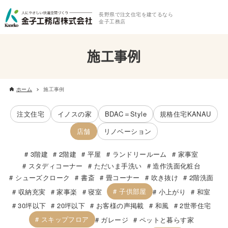
長野県で注文住宅を建てるなら
金子工務店
施工事例
ホーム
施工事例
注文住宅
イノスの家
BDAC＝Style
規格住宅KANAU
店舗
リノベーション
3階建
2階建
平屋
ランドリールーム
家事室
スタディコーナー
ただいま手洗い
造作洗面化粧台
シューズクローク
書斎
畳コーナー
吹き抜け
2階洗面
子供部屋
収納充実
家事楽
寝室
小上がり
和室
30坪以下
20坪以下
お客様の声掲載
和風
2世帯住宅
スキップフロア
ガレージ
ペットと暮らす家