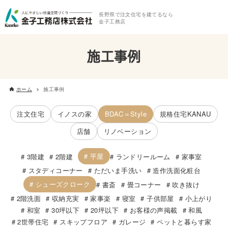
長野県で注文住宅を建てるなら
金子工務店
施工事例
ホーム
施工事例
注文住宅
イノスの家
BDAC＝Style
規格住宅KANAU
店舗
リノベーション
平屋
3階建
2階建
ランドリールーム
家事室
スタディコーナー
ただいま手洗い
造作洗面化粧台
シューズクローク
書斎
畳コーナー
吹き抜け
2階洗面
収納充実
家事楽
寝室
子供部屋
小上がり
和室
30坪以下
20坪以下
お客様の声掲載
和風
2世帯住宅
スキップフロア
ガレージ
ペットと暮らす家