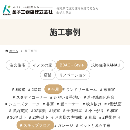
長野県で注文住宅を建てるなら
金子工務店
施工事例
ホーム
施工事例
注文住宅
イノスの家
BDAC＝Style
規格住宅KANAU
店舗
リノベーション
平屋
3階建
2階建
ランドリールーム
家事室
スタディコーナー
ただいま手洗い
造作洗面化粧台
シューズクローク
書斎
畳コーナー
吹き抜け
2階洗面
収納充実
家事楽
寝室
子供部屋
小上がり
和室
30坪以下
20坪以下
お客様の声掲載
和風
2世帯住宅
スキップフロア
ガレージ
ペットと暮らす家