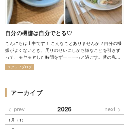
自分の機嫌は自分でとる♡
こんにちは山中です！ こんなことありませんか？自分の機
嫌がよくないとき、周りのせいにしがち嫌なことを引きず
って、モヤモヤした時間をずーーーっと過ごす。昔の私は
本当にそんな感じでした
3年前から考え方が変わりまし
スタッフブログ
た。 自分の機嫌を自分でとれるようになったからです♬そ
の一つがカフェ巡り。出掛ければ必ずと言っていいほどカ
フェを探して立ち寄るそこにパン屋さんがあれば…
アーカイブ
2026
prev
next
1月（1）