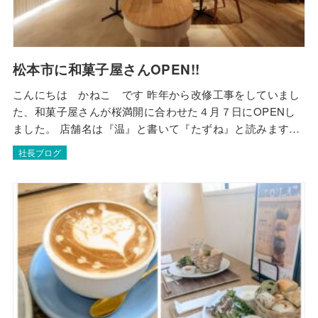
松本市に和菓子屋さんOPEN!!
こんにちは かねこ です 昨年から改修工事をしていまし
た、和菓子屋さんが桜満開に合わせた４月７日にOPENし
ました。 店舗名は『温』と書いて『たずね』と読みます。
大変な改修工事だった分、完成したときは感動しました
社長ブログ
ね。 多くの職人さんにアドバイスをいただきながら、無事
完成となり、感謝、感謝です。 私のいとこの崇くんが、松
本市埋橋のながた寿しの1階にOPENし…